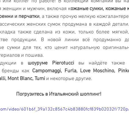
 или коллег по работе! В коллекции компании вы на
я женщин и мужчин, включая к
ожаные сумки, кожаные к
ремни и перчатки
, а также прочую мелкую кожгалантере
ссических женских сумок продумана в каждой детали. 
кладка также сделана из кожи, только более мягкой,
стве продукции. В новой линии всё продуманно до
е сумки для тех, кто ценит натуральную оригинальн
териалов и пошива. 
одукции в 
шоуруме Pierotucci
 вы найдёте также и
 бренды как 
Campomaggi, Furla, Love Moschino, Pinko,
lli, Mont Blanc, Tumi
 и некоторые другие. 
Погрузитесь в Итальянский шоппинг!
ic.com/video/601b6f_39a132c8567c4b83880fcf839b02032f/720p