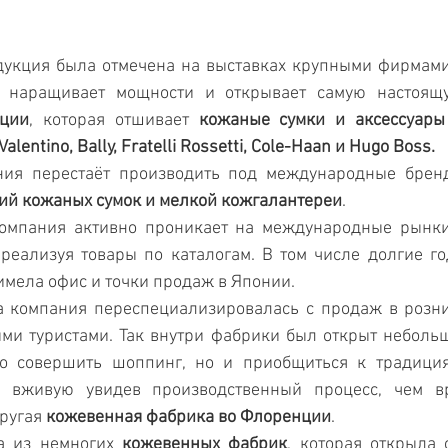
дукция была отмечена на выставках крупными фирмами.
ci наращивает мощности и открывает самую настоящ
нции
, которая отшивает 
кожаные сумки и аксессуары
 Valentino, Bally, Fratelli Rossetti, Cole-Haan и Hugo Boss.
ния перестаёт производить под международные бренд
ий кожаных сумок и мелкой кожгалантереи
.
омпания активно проникает на международные рынки, 
реализуя товары по каталогам. В том числе долгие г
имела офис и точки продаж в Японии.
а компания переспециализировалась с продаж в розни
ми туристами. Так внутри фабрики был открыт небольш
то совершить шоппинг, но и приобщиться к традиция
и вживую увидев производственный процесс, чем в
ругая 
кожевенная фабрика во Флоренции
. 
а из немногих 
кожевенных фабрик
, которая открыла 