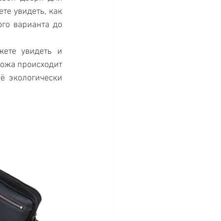
те увидеть, как 
го варианта до 
ете увидеть и 
кожа происходит 
ё экологически 