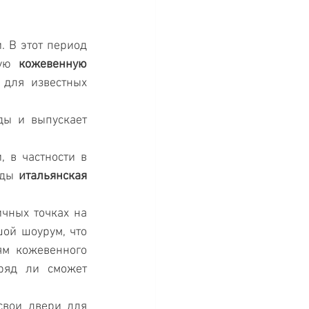
 В этот период 
ую 
кожевенную 
 для известных 
ы и выпускает 
в частности в 
оды 
итальянская 
чных точках на 
ой шоурум, что 
м кожевенного 
ряд ли сможет 
свои двери для 