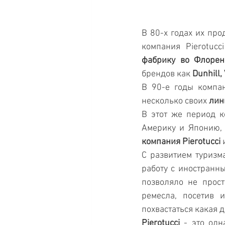
В 80-х годах их про
компания Pierotuc
фабрику во Флоре
брендов как 
Dunhill,
В 90-е годы компа
несколько своих 
лин
В этот же период к
Америку и Японию, 
компания Pierotucci
 
С развитием туризм
работу с иностранны
позволяло не прос
ремесла, посетив 
похвастаться какая д
Pierotucci
 - это одн