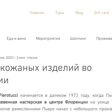
Главная
Туры
Blog
Gift card
Еда и вино
Мероприятия
Шоппинг
Прожива
янв. 2020 г.
3 мин. чтения
кожаных изделий во
ии
.
ierotucci
 начинается в далеком 1972 году, когда Пь
жевенная мастерская в центре Флоренции
 на улице Т
многие ремесленники Пьеро начал с небольшого произв