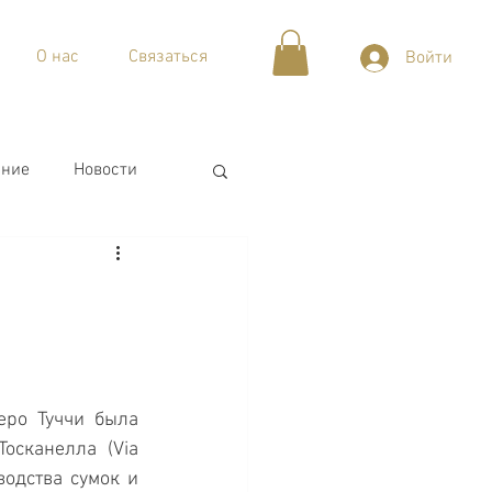
О нас
Связаться
Войти
ние
Новости
еро Туччи была 
осканелла (Via 
одства сумок и 