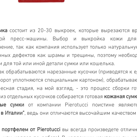
мка
 состоит из 20-30 выкроек, которые вырезаются в
ной пресс-машины. Выбор и выкройка кожи для
ение, так как компания использует только натуральную
нных дефектов как шрамы и трещины, поэтому необход
и для той или иной детали сумки или кошелька.
ак обрабатываются нарезанные кусочки (приводятся к е
орот уплотняются специальным картоном), обрабатывают
есная стадия, на мой взгляд, - это процесс сборки гот
 из отдельных кусочков собирается готовая 
кожаная сумк
ные сумки
 от компании Pierotucci поистине являютс
 в Италии"
, ведь они отличаются высочайшим качеством 
портфелем от Pierotucci
 вы всегда произведете отличн