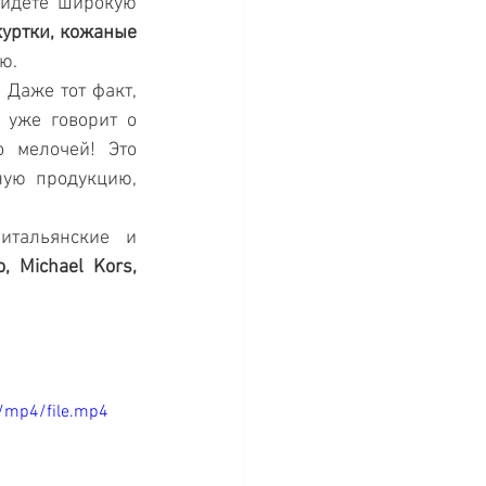
йдете широкую 
уртки, кожаные 
ю. 
Даже тот факт, 
 уже говорит о 
 мелочей! Это 
ую продукцию, 
тальянские и 
 Michael Kors, 
/mp4/file.mp4