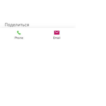
Поделиться
Phone
Email
Флоренция, Италия
Florence, Italy
Тел.: +39 366
507-9342
info@florence-deluxe.com
Пресса о нас
Политика
конфиденциальности
ЗАКАЗАТЬ УСЛУГУ