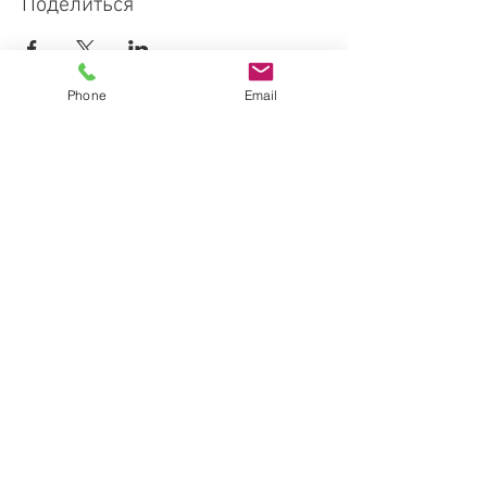
Поделиться
Phone
Email
Флоренция, Италия
Florence, Italy
Тел.: +39 366
507-9342
info@florence-deluxe.com
Пресса о нас
Политика
конфиденциальности
ЗАКАЗАТЬ УСЛУГУ
© 2023 Florence Deluxe
Сайт создан на
Wix.com